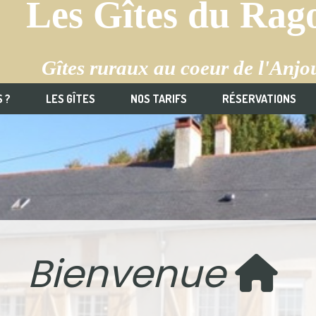
Les Gîtes du Rag
Gîtes ruraux au coeur de l'Anjo
 ?
LES GÎTES
NOS TARIFS
RÉSERVATIONS
Bienvenue
